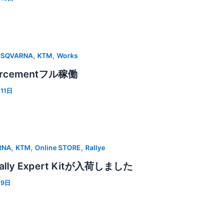
,
,
USQVARNA
KTM
Works
forcementフル稼働
11日
,
,
,
RNA
KTM
Online STORE
Rallye
ally Expert Kitが入荷しました
月9日