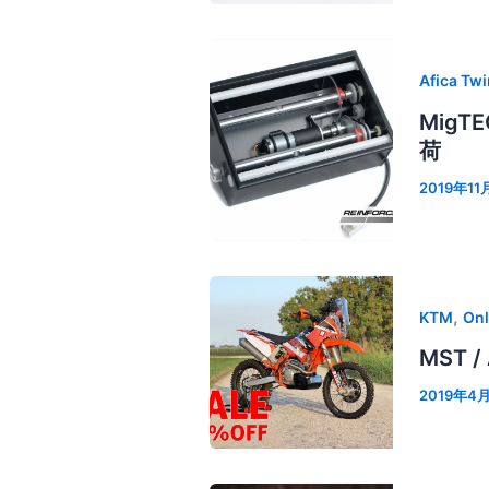
Afica Twi
MigT
荷
2019年11
,
KTM
Onl
MST / 
2019年4月