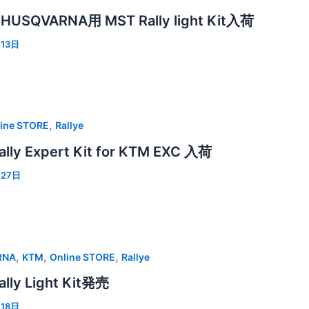
USQVARNA用 MST Rally light Kit入荷
月13日
,
ine STORE
Rallye
lly Expert Kit for KTM EXC 入荷
月27日
,
,
,
RNA
KTM
Online STORE
Rallye
lly Light Kit発売
月18日