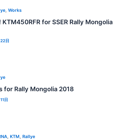
,
lye
Works
! KTM450RFR for SSER Rally Mongolia
月22日
lye
 for Rally Mongolia 2018
11日
,
,
RNA
KTM
Rallye