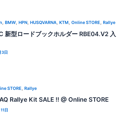
,
,
,
,
,
,
n
BMW
HPN
HUSQVARNA
KTM
Online STORE
Rallye
EC 新型ロードブックホルダー RBE04.V2 入
月3日
,
ine STORE
Rallye
AQ Rallye Kit SALE !! @ Online STORE
11日