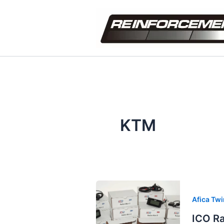
内
容
を
ス
キ
ッ
プ
KTM
Afica Twi
ICO R