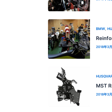
,
BMW
H
Rein
2018年3月
HUSQVA
MST R
2018年3