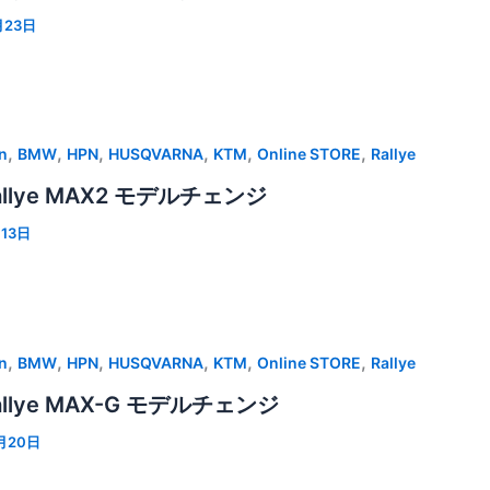
月23日
,
,
,
,
,
,
n
BMW
HPN
HUSQVARNA
KTM
Online STORE
Rallye
Rallye MAX2 モデルチェンジ
月13日
,
,
,
,
,
,
n
BMW
HPN
HUSQVARNA
KTM
Online STORE
Rallye
Rallye MAX-G モデルチェンジ
1月20日