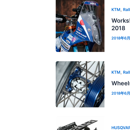
,
KTM
Ral
Works
2018
2018年6
,
KTM
Ral
Wheels
2018年6月
HUSQVA