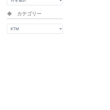
ー
カ
イ
カテゴリー
ブ
カ
テ
ゴ
リ
ー