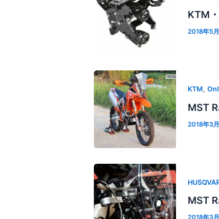
KTM・H
2018年5
,
KTM
Onl
MST Ra
2018年3
HUSQVA
MST Ra
2018年3