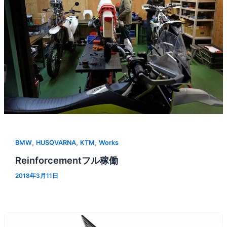
,
,
,
BMW
HUSQVARNA
KTM
Works
Reinforcementフル稼働
2018年3月11日