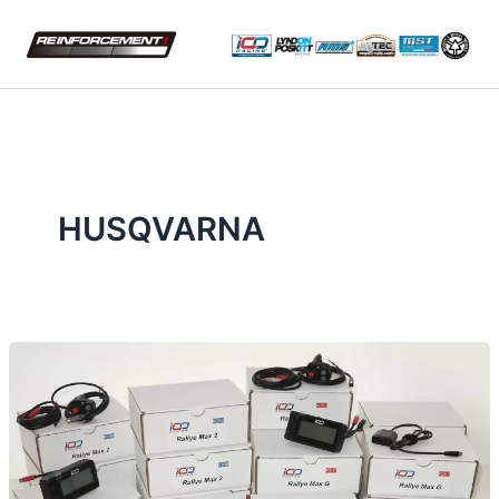
内
容
を
ス
キ
ッ
プ
HUSQVARNA