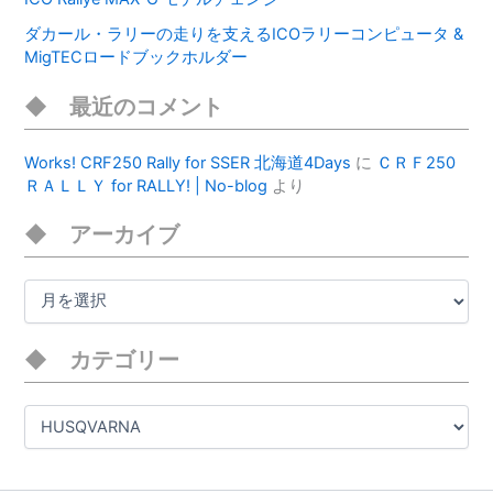
ダカール・ラリーの走りを支えるICOラリーコンピュータ &
MigTECロードブックホルダー
最近のコメント
Works! CRF250 Rally for SSER 北海道4Days
に
ＣＲＦ250
ＲＡＬＬＹ for RALLY! | No-blog
より
アーカイブ
ア
ー
カ
イ
カテゴリー
ブ
カ
テ
ゴ
リ