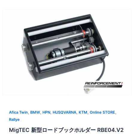
,
,
,
,
,
,
Afica Twin
BMW
HPN
HUSQVARNA
KTM
Online STORE
Rallye
MigTEC 新型ロードブックホルダー RBE04.V2