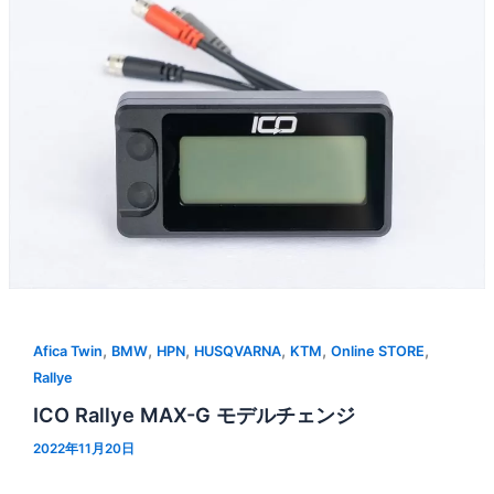
,
,
,
,
,
,
Afica Twin
BMW
HPN
HUSQVARNA
KTM
Online STORE
Rallye
ICO Rallye MAX-G モデルチェンジ
2022年11月20日