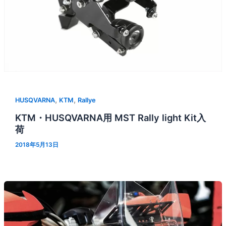
,
,
HUSQVARNA
KTM
Rallye
KTM・HUSQVARNA用 MST Rally light Kit入
荷
2018年5月13日