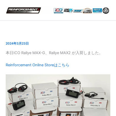
内
容
を
ス
キ
ッ
プ
2024年3月23日
本日ICO Rallye MAX-G、Rallye MAX2 が入荷しました。
Reinforcement Online Storeはこちら