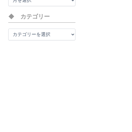
ー
カ
イ
カテゴリー
ブ
カ
テ
ゴ
リ
ー