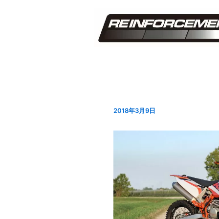
内
容
を
ス
キ
ッ
プ
2018年3月9日