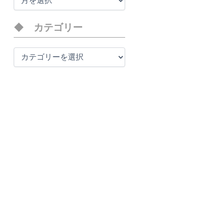
ー
カ
イ
カテゴリー
ブ
カ
テ
ゴ
リ
ー