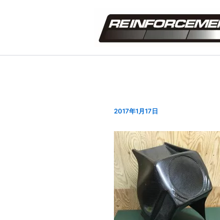
内
容
を
ス
キ
ッ
プ
2017年1月17日